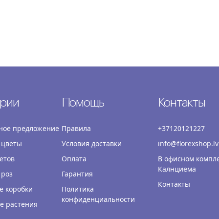
ории
Помощь
Контакты
ное предложение
Правила
+37120121227
 цветы
Условия доставки
info@florexshop.lv
етов
Оплата
В офисном компл
Калнциема
 роз
Гарантия
Контакты
е коробки
Политика
конфиденциальности
е растения