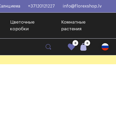
Калнциема
+37120121227
info@florexshop.lv
Цветочные
Комнатные
коробки
растения
0
0