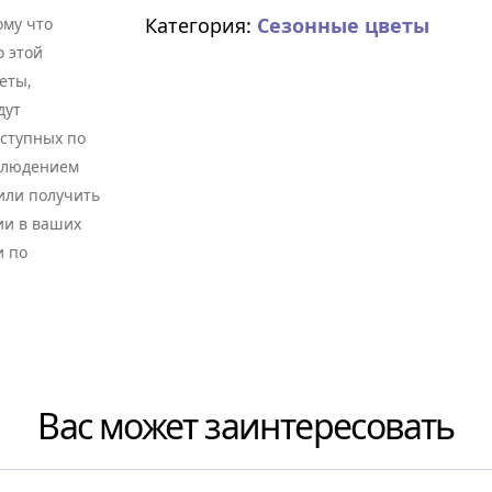
Категория:
Сезонные цветы
му что
о этой
еты,
дут
оступных по
облюдением
 или получить
ии в ваших
и по
Вас может заинтересовать