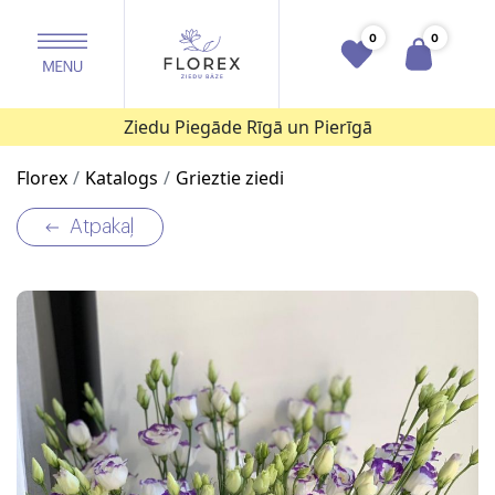
0
0
Ziedu Piegāde Rīgā un Pierīgā
Florex
Katalogs
Grieztie ziedi
Atpakaļ