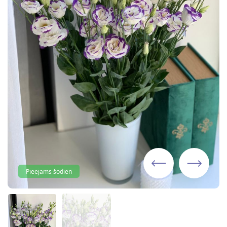
Pieejams šodien