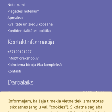
Noteikumi
Piegādes noteikumi
Apmaksa
Kvalitāte un ziedu kopšana
Konfidencialitātes politika
Kontaktinformācija
+37120121227
info@florexshop.lv
Kalnciema biroju ēku kompleksā
Kontakti
Darbalaiks
Pirmdiena
07:00 – 19:00
Otrdiena
07:00 – 19:00
Informējam, ka šajā tīmekļa vietnē tiek izmantotas
Trešdiena
07:00 – 19:00
sīkdatnes (angļu val. "cookies"). Sīkdatne saglabā