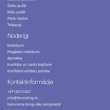
Ziedu pušķi
Rožu pušķi
Ziedu kastes
Telpaugi
Noderīgi
Noteikumi
Piegādes noteikumi
Apmaksa
Kvalitāte un ziedu kopšana
Konfidencialitātes politika
Kontaktinformācija
+37120121227
info@florexshop.lv
Kalnciema biroju ēku kompleksā