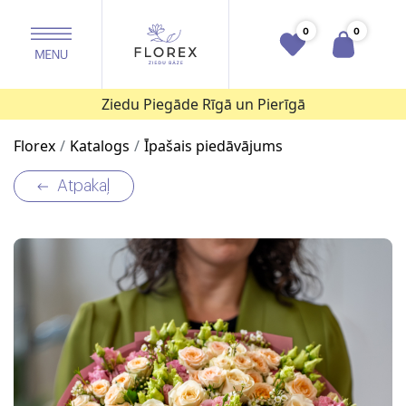
0
0
Ziedu Piegāde Rīgā un Pierīgā
Florex
Katalogs
Īpašais piedāvājums
Atpakaļ