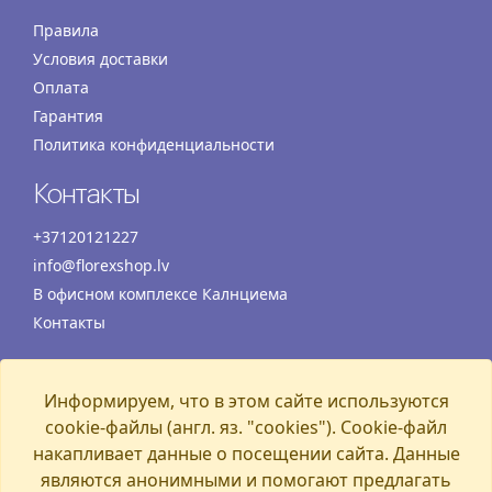
Правила
Условия доставки
Оплата
Гарантия
Политика конфиденциальности
Контакты
+37120121227
info@florexshop.lv
В офисном комплексе Калнциема
Контакты
Время работы
Информируем, что в этом сайте используются
Понедельник
07:00 – 19:00
cookie-файлы (англ. яз. "cookies"). Cookie-файл
Вторник
07:00 – 19:00
накапливает данные о посещении сайта. Данные
Среда
07:00 – 19:00
являются анонимными и помогают предлагать