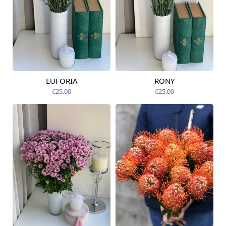
EUFORIA
RONY
Pieejams šodien
Pieejams šodien
€25.00
€25.00