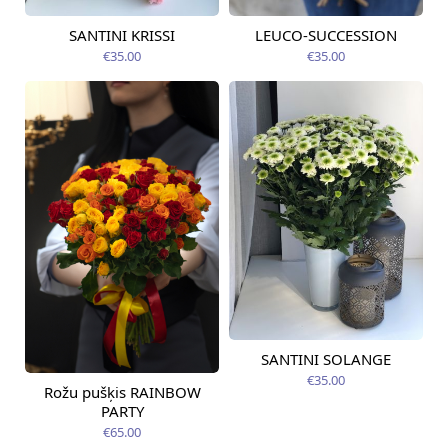
SANTINI KRISSI
LEUCO-SUCCESSION
Pieejama no
Pieejams šodien
09.08.2026
€35.00
€35.00
SANTINI SOLANGE
Pieejama no
09.08.2026
€35.00
Rožu pušķis RAINBOW
Pieejams šodien
PARTY
€65.00