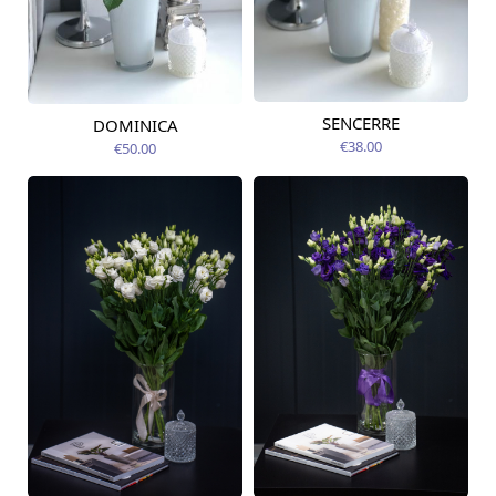
SENCERRE
DOMINICA
Pieejams šodien
Pieejams šodien
€38.00
€50.00