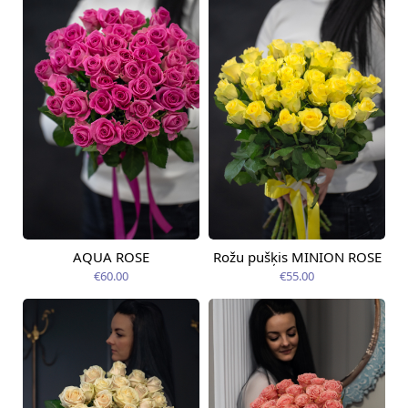
AQUA ROSE
Rožu pušķis MINION ROSE
Pieejama no
Pieejams šodien
09.08.2026
€60.00
€55.00