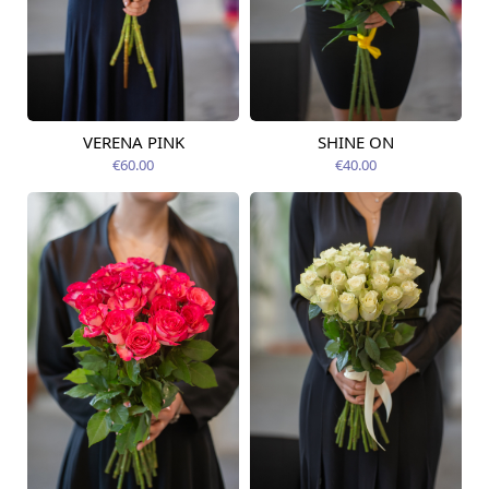
VERENA PINK
SHINE ON
Pieejams šodien
Pieejams šodien
€60.00
€40.00