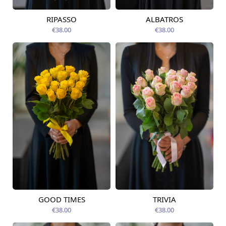
RIPASSO
ALBATROS
Pieejams šodien
Pieejams šodien
€38.00
€38.00
GOOD TIMES
TRIVIA
Pieejams šodien
Pieejams šodien
€38.00
€38.00