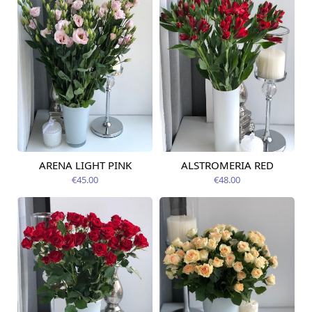
ARENA LIGHT PINK
ALSTROMERIA RED
Pieejams šodien
Pieejams šodien
€45.00
€48.00