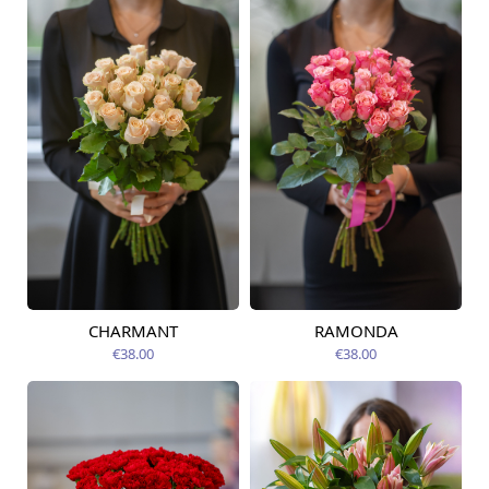
CHARMANT
RAMONDA
Pieejams šodien
Pieejams šodien
€38.00
€38.00