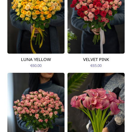
LUNA YELLOW
VELVET PINK
Pieejams šodien
Pieejams šodien
€60.00
€65.00