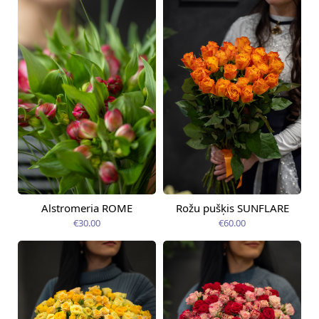
Alstromeria ROME
Rožu pušķis SUNFLARE
Pieejama no
Pieejams šodien
07.08.2026
€30.00
€60.00