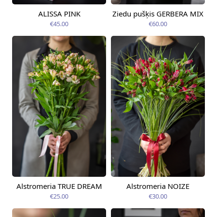
ALISSA PINK
Ziedu pušķis GERBERA MIX
Pieejams šodien
Pieejams šodien
€45.00
€60.00
Alstromeria TRUE DREAM
Alstromeria NOIZE
Pieejams šodien
Pieejams šodien
€25.00
€30.00