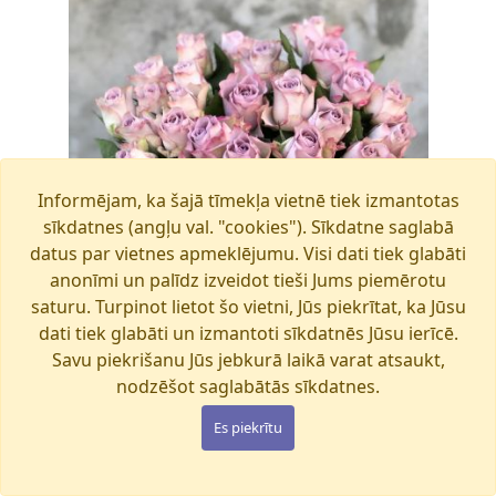
Informējam, ka šajā tīmekļa vietnē tiek izmantotas
sīkdatnes (angļu val. "cookies"). Sīkdatne saglabā
datus par vietnes apmeklējumu. Visi dati tiek glabāti
anonīmi un palīdz izveidot tieši Jums piemērotu
saturu. Turpinot lietot šo vietni, Jūs piekrītat, ka Jūsu
dati tiek glabāti un izmantoti sīkdatnēs Jūsu ierīcē.
Savu piekrišanu Jūs jebkurā laikā varat atsaukt,
nodzēšot saglabātās sīkdatnes.
Es piekrītu
MEMORY LANE
Pieejams šodien
€45.00