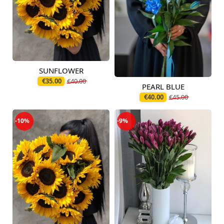
SUNFLOWER
Pieejams šodien
€35.00
€40.00
PEARL BLUE
Pieejams šodien
€40.00
€45.00
-10%
-9%