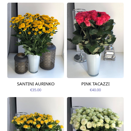
SANTINI AURINKO
PINK TACAZZI
Pieejams šodien
Pieejams šodien
€35.00
€40.00