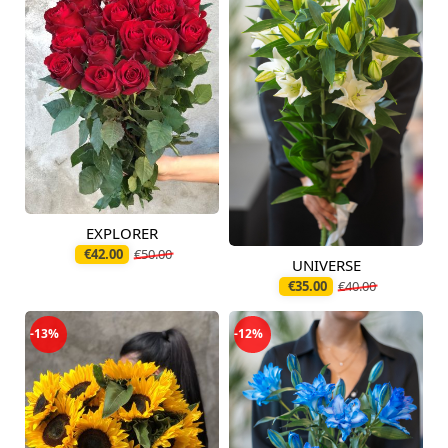
EXPLORER
Pieejams šodien
€42.00
€50.00
UNIVERSE
Pieejams šodien
€35.00
€40.00
-13%
-12%