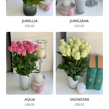
JUMILLIA
JUMILIANA
Pieejama no
Pieejama no
09.08.2026
09.08.2026
€50.00
€25.00
AQUA
SNOWSTAR
Pieejama no
Pieejams šodien
07.08.2026
€48.00
€38.00