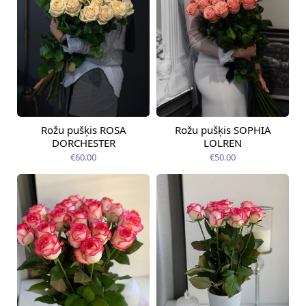
Rožu pušķis ROSA
Rožu pušķis SOPHIA
Pieejama no
Pieejams šodien
07.08.2026
DORCHESTER
LOLREN
€60.00
€50.00