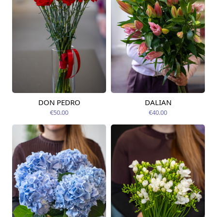
DON PEDRO
DALIAN
Pieejams šodien
Pieejams šodien
€50.00
€40.00