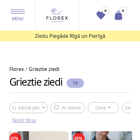
0
0
Ziedu Piegāde Rīgā un Pierīgā
Florex
Grieztie ziedi
Grieztie ziedi
79
Kārtot pēc
Ar atlaidi
Cena
Ziedu v
Notīrīt filtrus
-27%
-25%