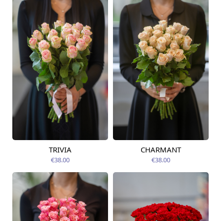
TRIVIA
CHARMANT
Pieejams šodien
Pieejams šodien
€38.00
€38.00