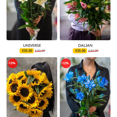
UNIVERSE
DALIAN
Pieejams šodien
Pieejams šodien
€35.00
€40.00
€35.00
€40.00
-13%
-12%