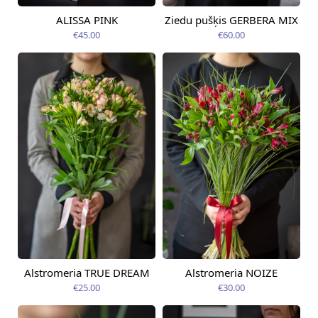
ALISSA PINK
Ziedu pušķis GERBERA MIX
Pieejams šodien
Pieejams šodien
€45.00
€60.00
Alstromeria TRUE DREAM
Alstromeria NOIZE
Pieejams šodien
Pieejams šodien
€25.00
€30.00