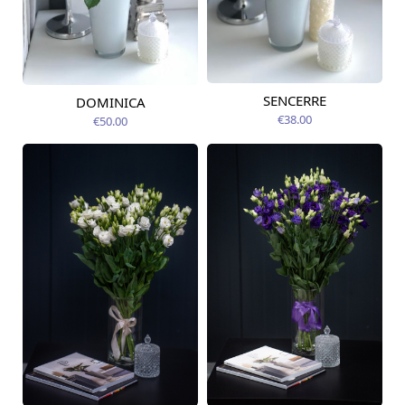
SENCERRE
DOMINICA
Pieejams šodien
Pieejams šodien
€38.00
€50.00