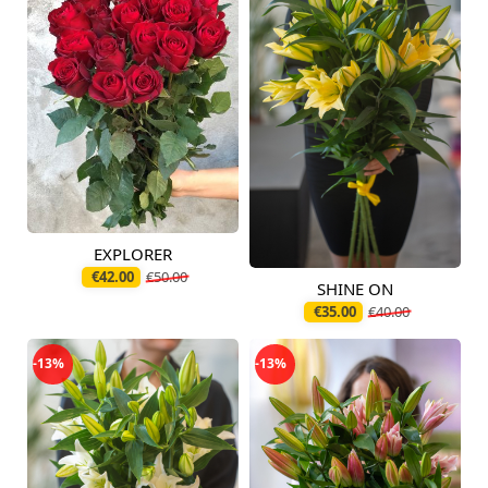
EXPLORER
Pieejams šodien
€42.00
€50.00
SHINE ON
Pieejams šodien
€35.00
€40.00
-13%
-13%