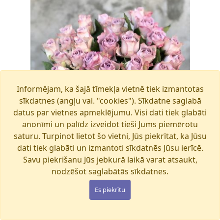
Informējam, ka šajā tīmekļa vietnē tiek izmantotas
sīkdatnes (angļu val. "cookies"). Sīkdatne saglabā
datus par vietnes apmeklējumu. Visi dati tiek glabāti
anonīmi un palīdz izveidot tieši Jums piemērotu
saturu. Turpinot lietot šo vietni, Jūs piekrītat, ka Jūsu
dati tiek glabāti un izmantoti sīkdatnēs Jūsu ierīcē.
Savu piekrišanu Jūs jebkurā laikā varat atsaukt,
nodzēšot saglabātās sīkdatnes.
Es piekrītu
MEMORY LANE
Pieejams šodien
€45.00