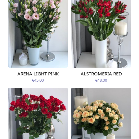
ARENA LIGHT PINK
ALSTROMERIA RED
Pieejams šodien
Pieejams šodien
€45.00
€48.00