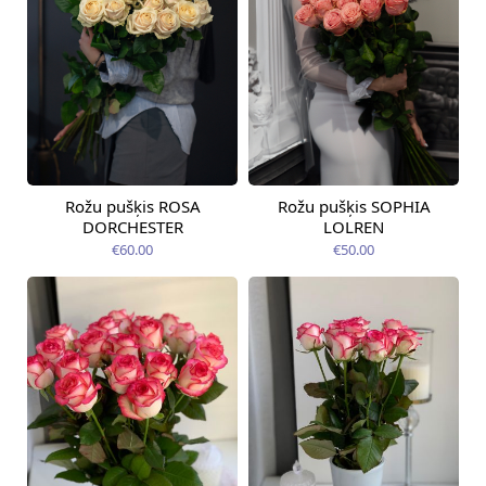
Rožu pušķis ROSA
Rožu pušķis SOPHIA
Pieejama no
Pieejams šodien
12.08.2026
DORCHESTER
LOLREN
€60.00
€50.00