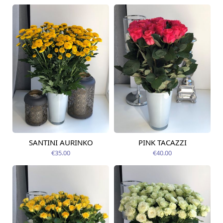
SANTINI AURINKO
PINK TACAZZI
Pieejams šodien
Pieejams šodien
€35.00
€40.00