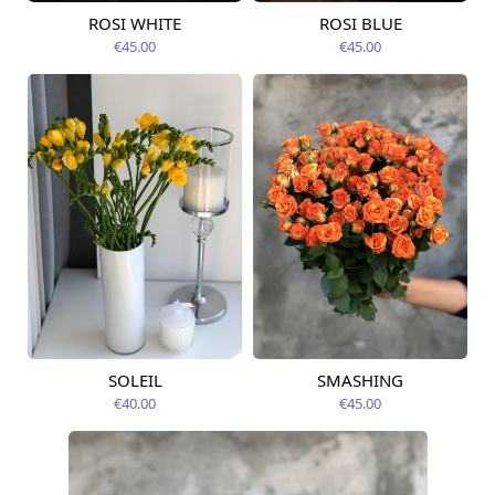
ROSI WHITE
ROSI BLUE
Pieejams šodien
Pieejams šodien
€45.00
€45.00
SOLEIL
SMASHING
Pieejama no
Pieejams šodien
09.08.2026
€40.00
€45.00