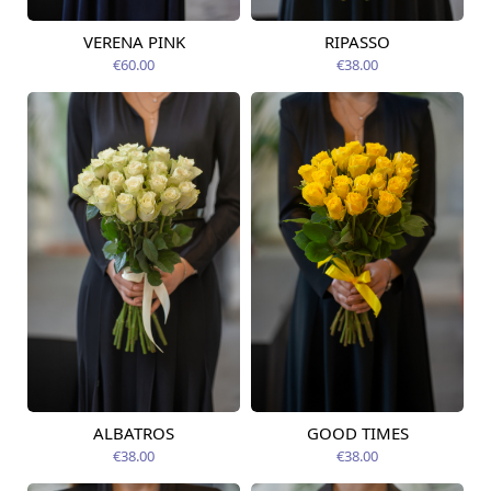
VERENA PINK
RIPASSO
Pieejams šodien
Pieejams šodien
€60.00
€38.00
ALBATROS
GOOD TIMES
Pieejams šodien
Pieejams šodien
€38.00
€38.00