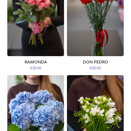
RAMONDA
DON PEDRO
Pieejams šodien
Pieejams šodien
€38.00
€50.00