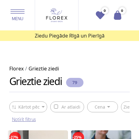
0
0
Ziedu Piegāde Rīgā un Pierīgā
Florex
Grieztie ziedi
Grieztie ziedi
79
Kārtot pēc
Ar atlaidi
Cena
Ziedu v
Notīrīt filtrus
-27%
-25%