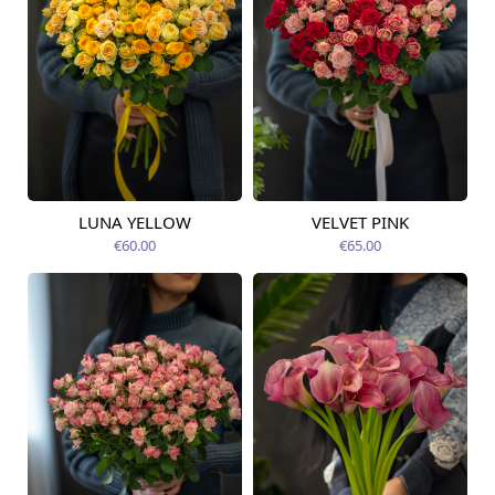
LUNA YELLOW
VELVET PINK
Pieejams šodien
Pieejams šodien
€60.00
€65.00