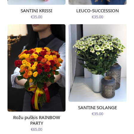
SANTINI KRISSI
LEUCO-SUCCESSION
Pieejama no
Pieejams šodien
09.08.2026
€35.00
€35.00
SANTINI SOLANGE
Pieejama no
12.08.2026
€35.00
Rožu pušķis RAINBOW
Pieejama no
09.08.2026
PARTY
€65.00