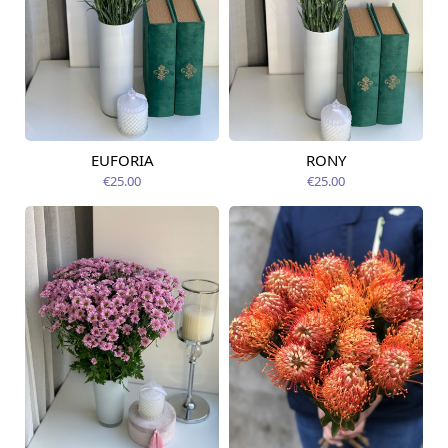
EUFORIA
RONY
Pieejams šodien
Pieejams šodien
€25.00
€25.00