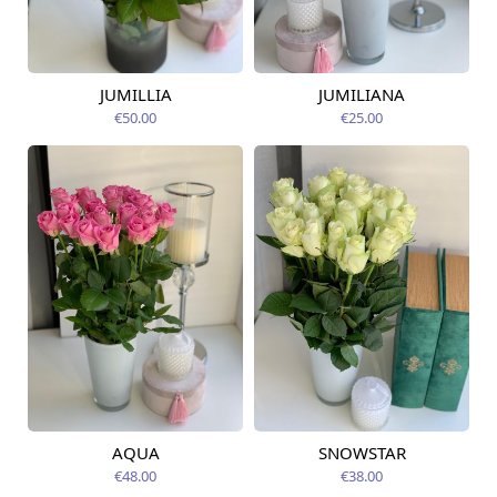
JUMILLIA
JUMILIANA
Pieejama no
Pieejama no
09.08.2026
09.08.2026
€50.00
€25.00
AQUA
SNOWSTAR
Pieejams šodien
Pieejams šodien
€48.00
€38.00