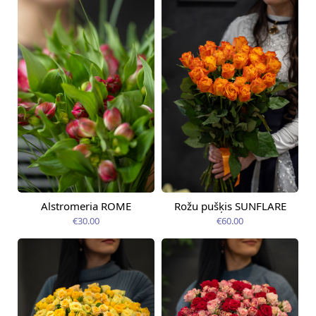
Alstromeria ROME
Rožu pušķis SUNFLARE
Pieejams šodien
Pieejams šodien
€30.00
€60.00