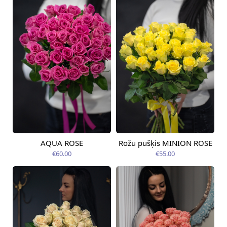
AQUA ROSE
Rožu pušķis MINION ROSE
Pieejama no
Pieejams šodien
12.08.2026
€60.00
€55.00