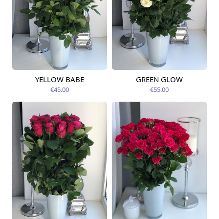
YELLOW BABE
GREEN GLOW
Pieejams šodien
Pieejams šodien
€45.00
€55.00