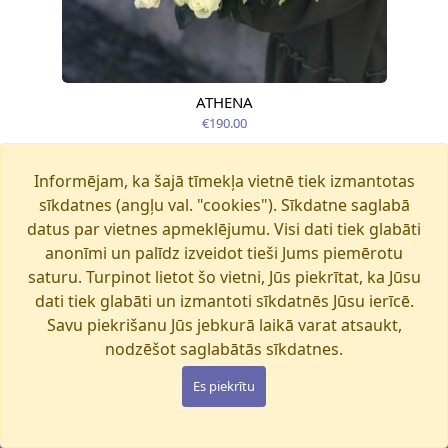
ATHENA
Pieejams šodien
€190.00
Informējam, ka šajā tīmekļa vietnē tiek izmantotas
sīkdatnes (angļu val. "cookies"). Sīkdatne saglabā
datus par vietnes apmeklējumu. Visi dati tiek glabāti
anonīmi un palīdz izveidot tieši Jums piemērotu
saturu. Turpinot lietot šo vietni, Jūs piekrītat, ka Jūsu
dati tiek glabāti un izmantoti sīkdatnēs Jūsu ierīcē.
Savu piekrišanu Jūs jebkurā laikā varat atsaukt,
nodzēšot saglabātās sīkdatnes.
Es piekrītu