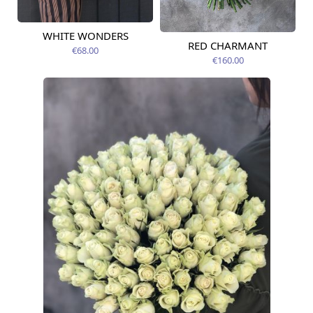
WHITE WONDERS
Pieejams šodien
RED CHARMANT
Pieejams šodien
€68.00
€160.00