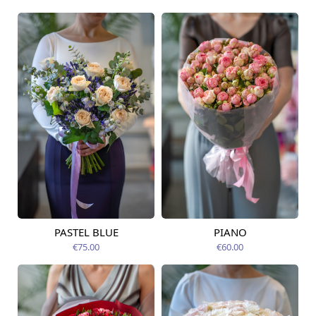
PASTEL BLUE
PIANO
Pieejams šodien
Pieejams šodien
€75.00
€60.00