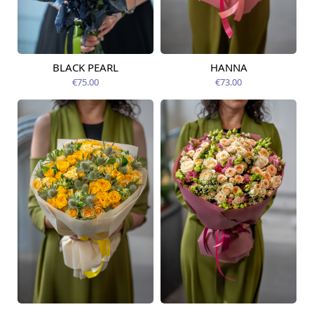
BLACK PEARL
HANNA
Pieejama no
Pieejams šodien
12.08.2026
€75.00
€73.00