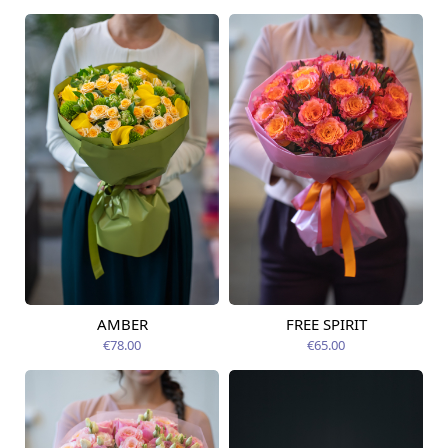
AMBER
FREE SPIRIT
Pieejama no
Pieejams šodien
12.08.2026
€78.00
€65.00