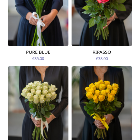
PURE BLUE
RIPASSO
Pieejams šodien
Pieejams šodien
€35.00
€38.00