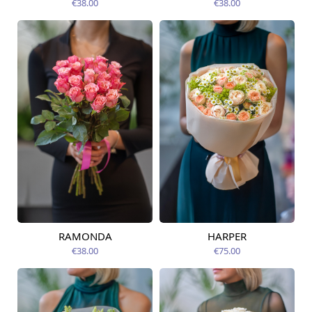
€38.00
€38.00
RAMONDA
HARPER
Pieejams šodien
Pieejams šodien
€38.00
€75.00