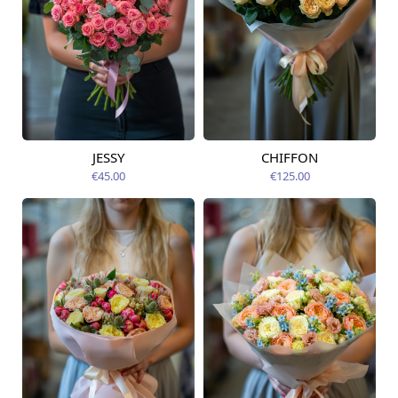
JESSY
CHIFFON
Pieejams šodien
Pieejams šodien
€45.00
€125.00