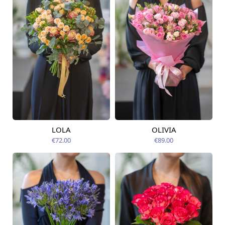
LOLA
OLIVIA
Pieejams šodien
Pieejams šodien
€72.00
€89.00