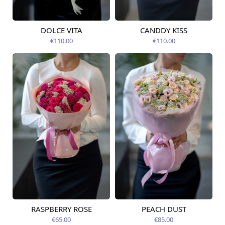
DOLCE VITA
CANDDY KISS
Pieejams šodien
Pieejams šodien
€110.00
€110.00
RASPBERRY ROSE
PEACH DUST
Pieejama no
Pieejama no
12.08.2026
12.08.2026
€65.00
€85.00