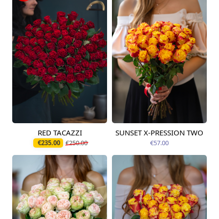
RED TACAZZI
SUNSET X-PRESSION TWO
Pieejama no
Pieejams šodien
12.08.2026
€235.00
€250.00
€57.00