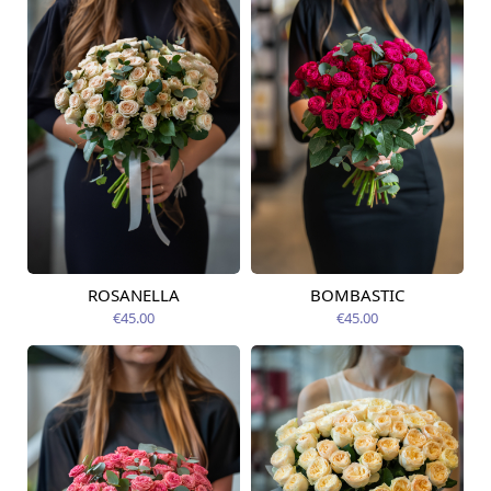
ROSANELLA
BOMBASTIC
Pieejams šodien
Pieejams šodien
€45.00
€45.00