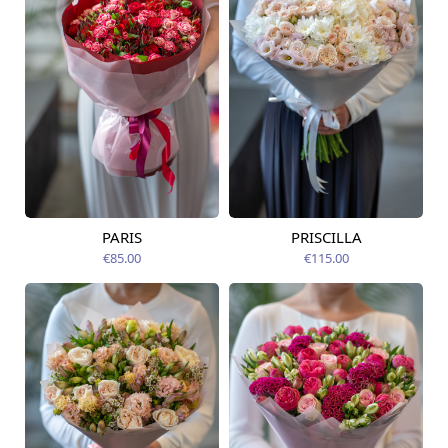
PARIS
PRISCILLA
Pieejams šodien
Pieejams šodien
€85.00
€115.00