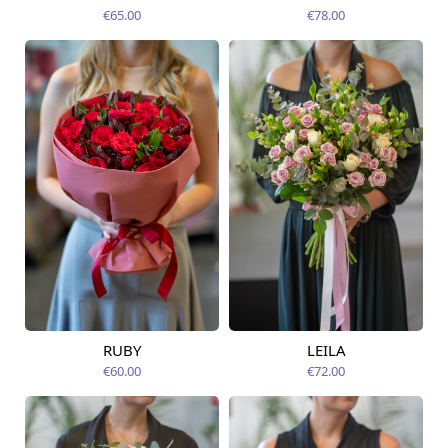
12.08.2026
12.08.2026
€65.00
€78.00
RUBY
LEILA
Pieejama no
Pieejams šodien
12.08.2026
€60.00
€72.00