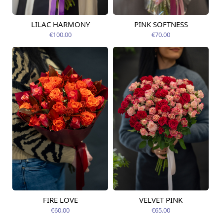
LILAC HARMONY
PINK SOFTNESS
Pieejams šodien
Pieejams šodien
€100.00
€70.00
FIRE LOVE
VELVET PINK
Pieejams šodien
Pieejams šodien
€60.00
€65.00