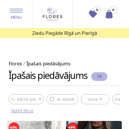
0
0
Ziedu Piegāde Rīgā un Pierīgā
Florex
Īpašais piedāvājums
Īpašais piedāvājums
75
Kārtot pēc
Ar atlaidi
Cena
Ziedu v
Notīrīt filtrus
-44%
-44%