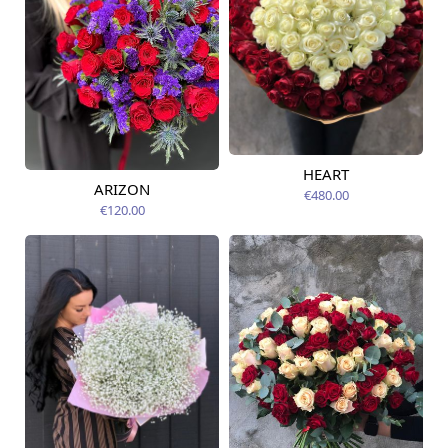
HEART
Pieejams šodien
ARIZON
€480.00
Pieejams šodien
€120.00