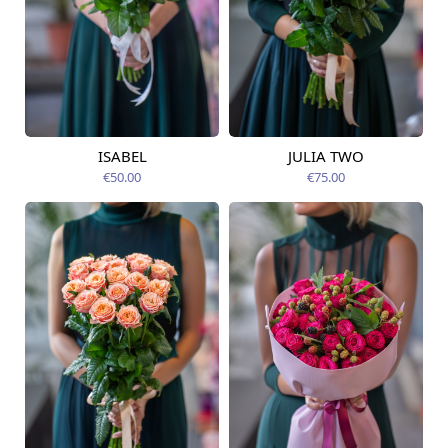
ISABEL
JULIA TWO
Pieejama no
Pieejams šodien
12.08.2026
€50.00
€75.00