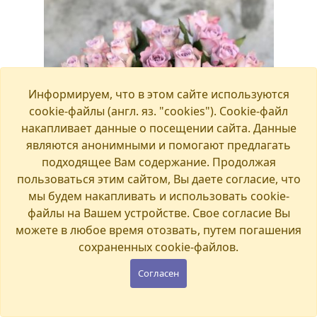
Информируем, что в этом сайте используются
cookie-файлы (англ. яз. "cookies"). Cookie-файл
накапливает данные о посещении сайта. Данные
являются анонимными и помогают предлагать
подходящее Вам содержание. Продолжая
пользоваться этим сайтом, Вы даете согласие, что
мы будем накапливать и использовать cookie-
файлы на Вашем устройстве. Свое согласие Вы
можете в любое время отозвать, путем погашения
сохраненных cookie-файлов.
Согласен
MEMORY LANE
Доступно сегодня
€45.00