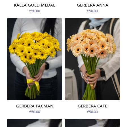
KALLA GOLD MEDAL
GERBERA ANNA
Доступно с
Доступно сегодня
12.08.2026
€50.00
€50.00
GERBERA PACMAN
GERBERA CAFE
Доступно с
Доступно с
12.08.2026
06.09.2026
€50.00
€50.00