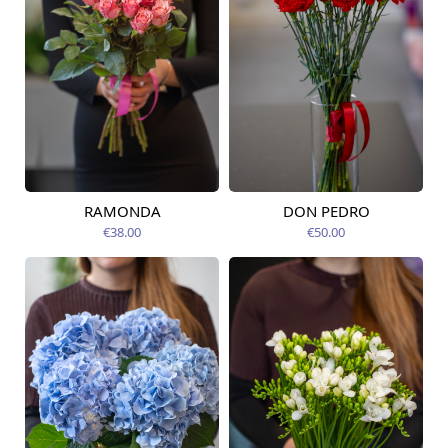
RAMONDA
DON PEDRO
Доступно сегодня
Доступно сегодня
€38.00
€50.00