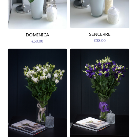
SENCERRE
DOMINICA
Доступно сегодня
Доступно сегодня
€38.00
€50.00