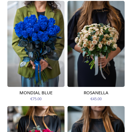
MONDIAL BLUE
ROSANELLA
Доступно сегодня
Доступно сегодня
€75.00
€45.00