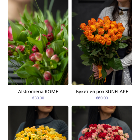
Alstromeria ROME
Букет из роз SUNFLARE
Доступно сегодня
Доступно сегодня
€30.00
€60.00