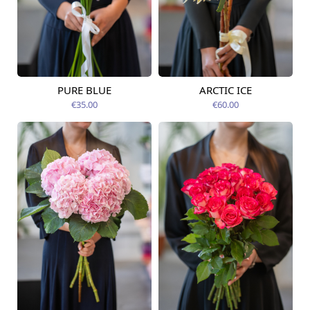
PURE BLUE
ARCTIC ICE
Доступно с
Доступно сегодня
12.08.2026
€35.00
€60.00