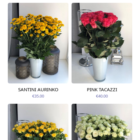
SANTINI AURINKO
PINK TACAZZI
Доступно сегодня
Доступно сегодня
€35.00
€40.00