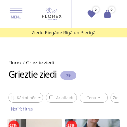
0
0
Ziedu Piegāde Rīgā un Pierīgā
Florex
Grieztie ziedi
Grieztie ziedi
79
Kārtot pēc
Ar atlaidi
Cena
Ziedu v
Notīrīt filtrus
-27%
-25%