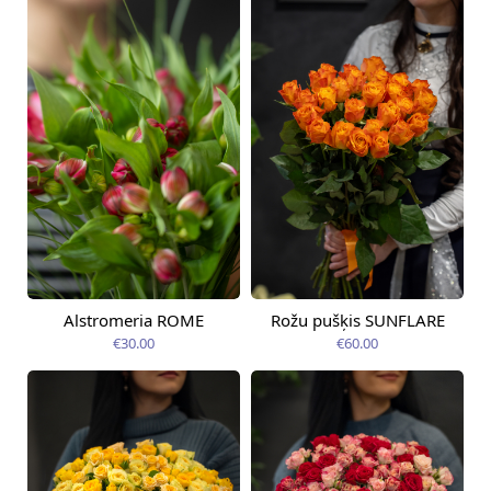
Alstromeria ROME
Rožu pušķis SUNFLARE
Pieejams šodien
Pieejams šodien
€30.00
€60.00