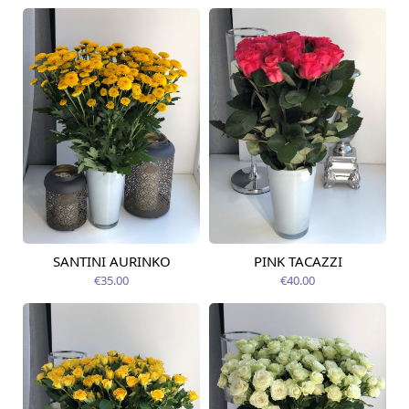
SANTINI AURINKO
PINK TACAZZI
Pieejams šodien
Pieejams šodien
€35.00
€40.00