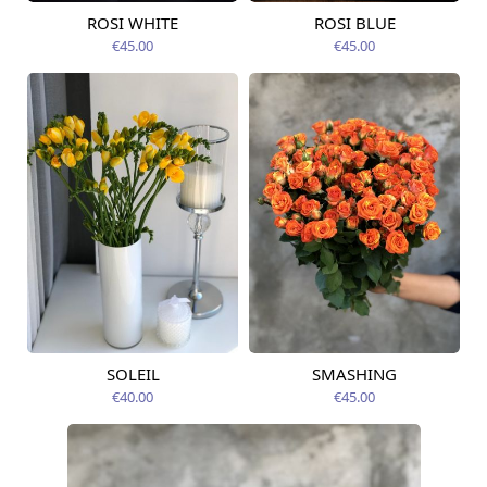
ROSI WHITE
ROSI BLUE
Pieejams šodien
Pieejams šodien
€45.00
€45.00
SOLEIL
SMASHING
Pieejama no
Pieejams šodien
09.08.2026
€40.00
€45.00