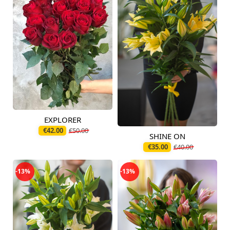
EXPLORER
Pieejams šodien
€42.00
€50.00
SHINE ON
Pieejams šodien
€35.00
€40.00
-13%
-13%