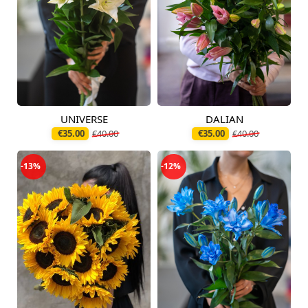
UNIVERSE
DALIAN
Pieejams šodien
Pieejams šodien
€35.00
€40.00
€35.00
€40.00
-13%
-12%