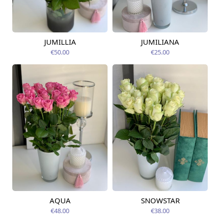
JUMILLIA
JUMILIANA
Pieejama no
Pieejama no
09.08.2026
09.08.2026
€50.00
€25.00
AQUA
SNOWSTAR
Pieejams šodien
Pieejams šodien
€48.00
€38.00