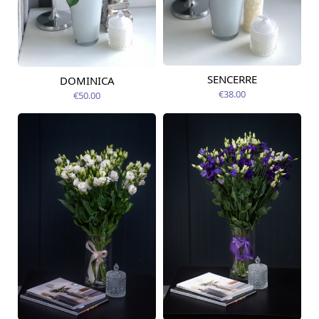
SENCERRE
DOMINICA
Pieejams šodien
Pieejams šodien
€38.00
€50.00