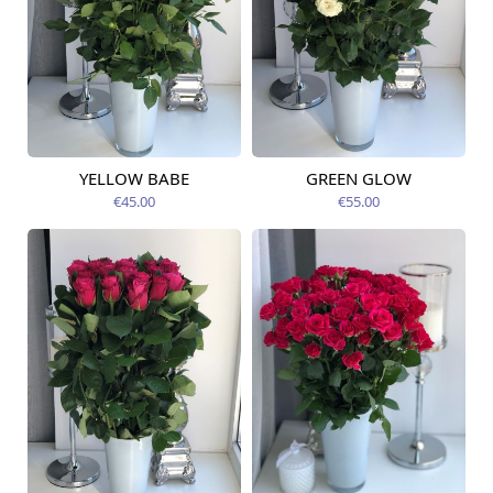
YELLOW BABE
GREEN GLOW
Pieejams šodien
Pieejams šodien
€45.00
€55.00