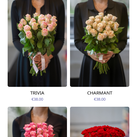
TRIVIA
CHARMANT
Pieejams šodien
Pieejams šodien
€38.00
€38.00