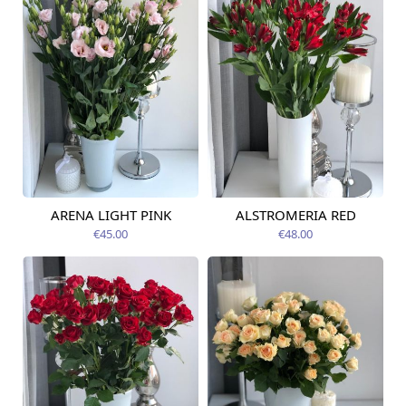
ARENA LIGHT PINK
ALSTROMERIA RED
Pieejams šodien
Pieejams šodien
€45.00
€48.00