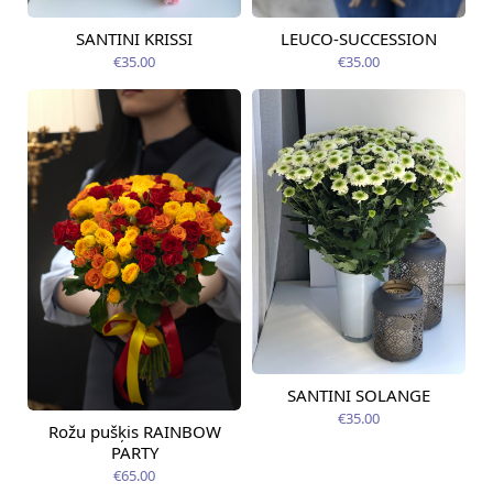
SANTINI KRISSI
LEUCO-SUCCESSION
Pieejama no
Pieejams šodien
09.08.2026
€35.00
€35.00
SANTINI SOLANGE
Pieejama no
12.08.2026
€35.00
Rožu pušķis RAINBOW
Pieejama no
09.08.2026
PARTY
€65.00