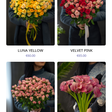
LUNA YELLOW
VELVET PINK
Pieejams šodien
Pieejams šodien
€60.00
€65.00