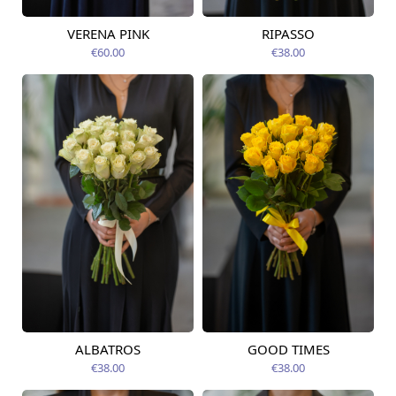
VERENA PINK
RIPASSO
Pieejams šodien
Pieejams šodien
€60.00
€38.00
ALBATROS
GOOD TIMES
Pieejams šodien
Pieejams šodien
€38.00
€38.00