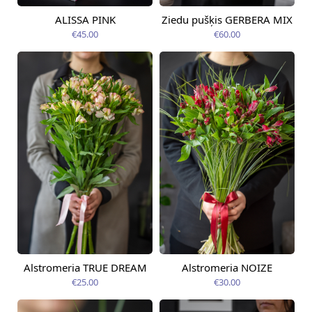
ALISSA PINK
Ziedu pušķis GERBERA MIX
Pieejams šodien
Pieejams šodien
€45.00
€60.00
Alstromeria TRUE DREAM
Alstromeria NOIZE
Pieejams šodien
Pieejams šodien
€25.00
€30.00