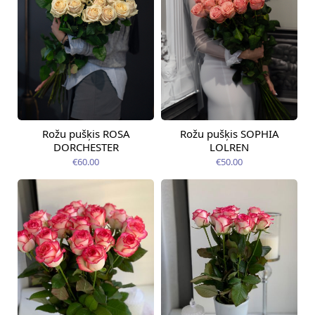
Rožu pušķis ROSA
Rožu pušķis SOPHIA
Pieejama no
Pieejams šodien
12.08.2026
DORCHESTER
LOLREN
€60.00
€50.00