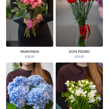
RAMONDA
DON PEDRO
Pieejams šodien
Pieejams šodien
€38.00
€50.00