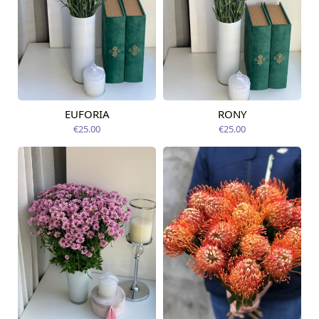
EUFORIA
RONY
Pieejams šodien
Pieejams šodien
€25.00
€25.00