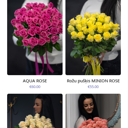
AQUA ROSE
Rožu pušķis MINION ROSE
Pieejama no
Pieejams šodien
12.08.2026
€60.00
€55.00