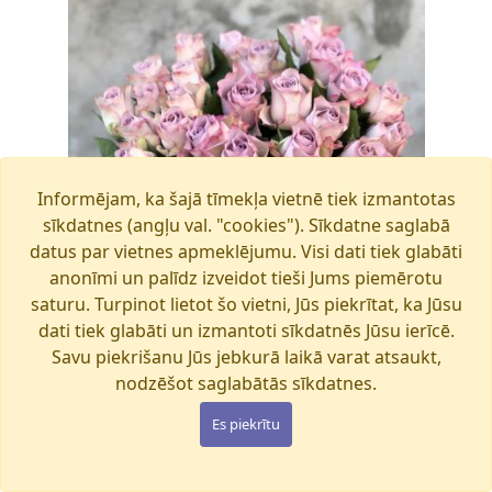
Informējam, ka šajā tīmekļa vietnē tiek izmantotas
sīkdatnes (angļu val. "cookies"). Sīkdatne saglabā
datus par vietnes apmeklējumu. Visi dati tiek glabāti
anonīmi un palīdz izveidot tieši Jums piemērotu
saturu. Turpinot lietot šo vietni, Jūs piekrītat, ka Jūsu
dati tiek glabāti un izmantoti sīkdatnēs Jūsu ierīcē.
Savu piekrišanu Jūs jebkurā laikā varat atsaukt,
nodzēšot saglabātās sīkdatnes.
Es piekrītu
MEMORY LANE
Pieejams šodien
€45.00