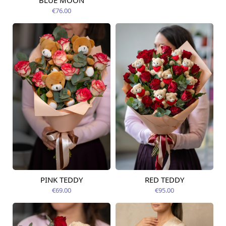
BLUE MOON
12.08.2026
€76.00
PINK TEDDY
RED TEDDY
Pieejama no
Pieejams šodien
12.08.2026
€69.00
€95.00