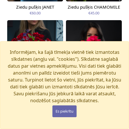
Ziedu pušķis JANET
Ziedu pušķis CHAMOMILE
Pieejama no
Pieejama no
12.08.2026
14.08.2026
€60.00
€45.00
Informējam, ka šajā tīmekļa vietnē tiek izmantotas
sīkdatnes (angļu val. "cookies"). Sīkdatne saglabā
datus par vietnes apmeklējumu. Visi dati tiek glabāti
anonīmi un palīdz izveidot tieši Jums piemērotu
saturu. Turpinot lietot šo vietni, Jūs piekrītat, ka Jūsu
dati tiek glabāti un izmantoti sīkdatnēs Jūsu ierīcē.
Savu piekrišanu Jūs jebkurā laikā varat atsaukt,
nodzēšot saglabātās sīkdatnes.
Ziedu pušķis MAGIC
Ziedu pušķis PINK PANTHER
Pieejama no
Pieejama no
Es piekrītu
12.08.2026
13.08.2026
WONDERLAND
€105.00
€280.00