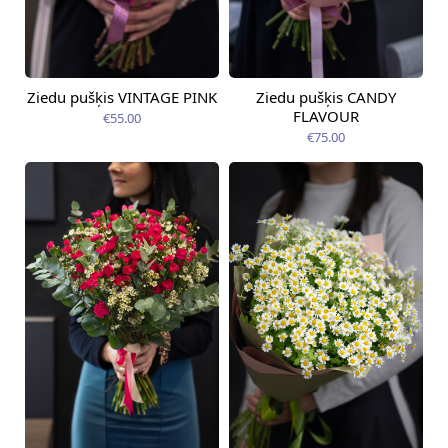
Ziedu pušķis VINTAGE PINK
Ziedu pušķis CANDY
Pieejama no
Pieejams šodien
12.08.2026
FLAVOUR
€55.00
€75.00