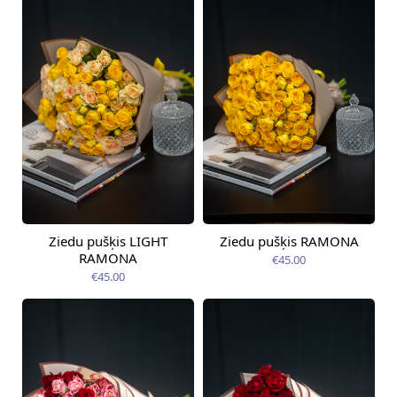
Ziedu pušķis LIGHT
Ziedu pušķis RAMONA
Pieejams šodien
Pieejams šodien
RAMONA
€45.00
€45.00