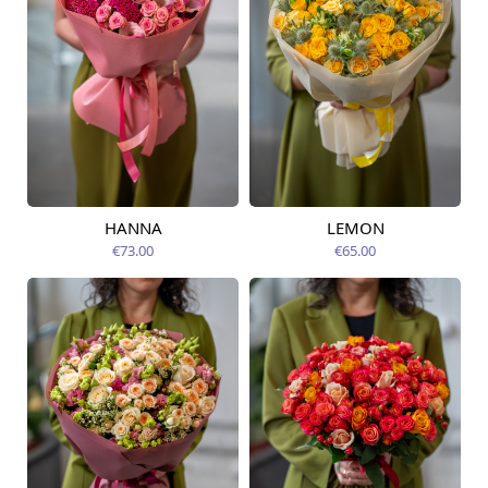
HANNA
LEMON
Pieejama no
Pieejams šodien
14.08.2026
€73.00
€65.00