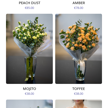
PEACH DUST
AMBER
Pieejama no
Pieejama no
14.08.2026
14.08.2026
€85.00
€78.00
MOJITO
TOFFEE
Pieejama no
Pieejams šodien
12.08.2026
€38.00
€38.00