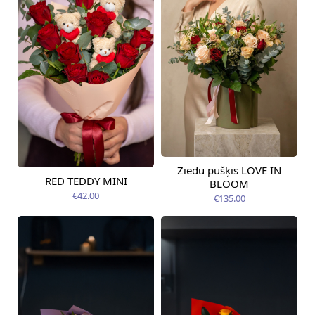
Ziedu pušķis LOVE IN
Pieejams šodien
RED TEDDY MINI
BLOOM
Pieejams šodien
€42.00
€135.00