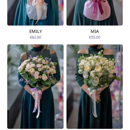
EMILY
MIA
Pieejama no
Pieejama no
12.08.2026
14.08.2026
€82.00
€55.00