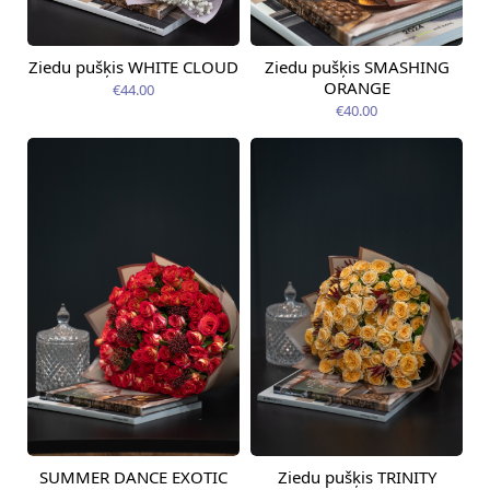
Ziedu pušķis WHITE CLOUD
Ziedu pušķis SMASHING
Pieejams šodien
Pieejams šodien
ORANGE
€44.00
€40.00
SUMMER DANCE EXOTIC
Ziedu pušķis TRINITY
Pieejams šodien
Pieejams šodien