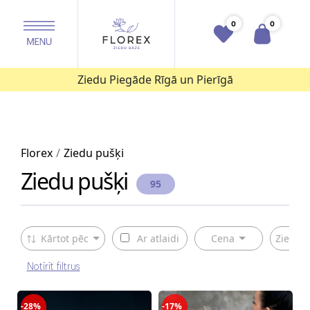
0
0
Ziedu Piegāde Rīgā un Pierīgā
Florex
Ziedu pušķi
Ziedu pušķi
95
Kārtot pēc
Ar atlaidi
Cena
Ziedu v
Notīrīt filtrus
-28%
-17%