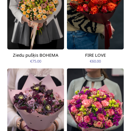
Ziedu pušķis BOHEMA
FIRE LOVE
Pieejama no
Pieejams šodien
12.08.2026
€75.00
€60.00