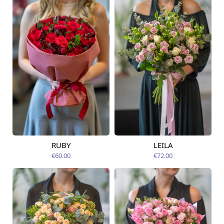
RUBY
LEILA
Pieejama no
Pieejama no
14.08.2026
12.08.2026
€60.00
€72.00