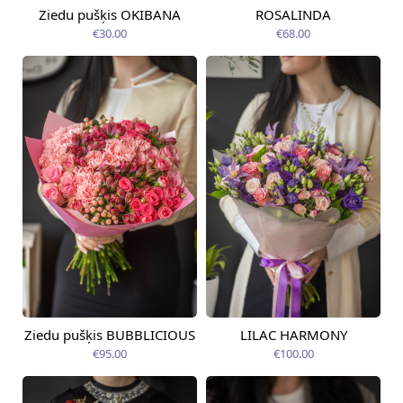
Ziedu pušķis OKIBANA
ROSALINDA
Pieejama no
Pieejama no
14.08.2026
12.08.2026
€30.00
€68.00
Ziedu pušķis BUBBLICIOUS
LILAC HARMONY
Pieejama no
Pieejams šodien
12.08.2026
€95.00
€100.00