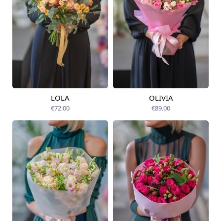
LOLA
OLIVIA
Pieejams šodien
Pieejams šodien
€72.00
€89.00