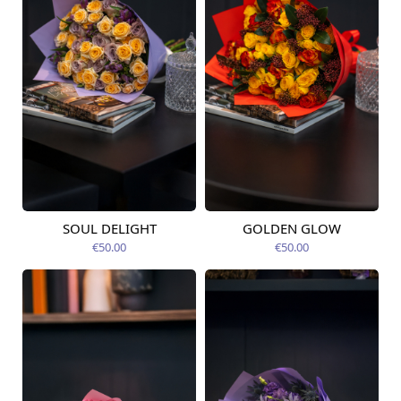
SOUL DELIGHT
GOLDEN GLOW
Pieejams šodien
Pieejams šodien
€50.00
€50.00