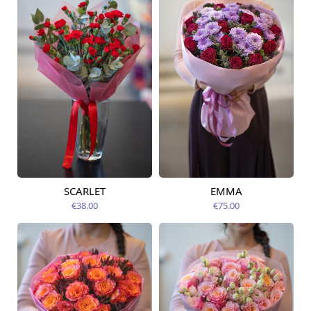
SCARLET
EMMA
Pieejama no
Pieejama no
12.08.2026
14.08.2026
€38.00
€75.00