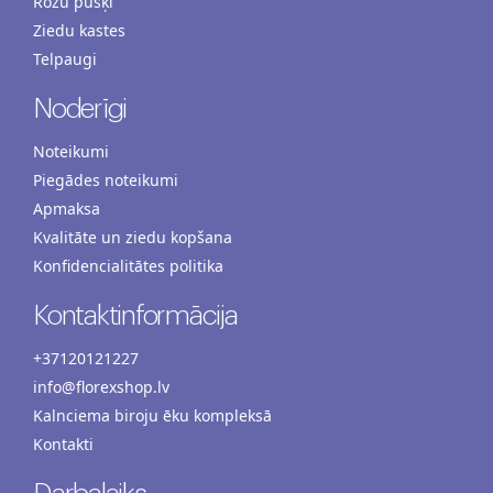
Rožu pušķi
Ziedu kastes
Telpaugi
Noderīgi
Noteikumi
Piegādes noteikumi
Apmaksa
Kvalitāte un ziedu kopšana
Konfidencialitātes politika
Kontaktinformācija
+37120121227
info@florexshop.lv
Kalnciema biroju ēku kompleksā
Kontakti