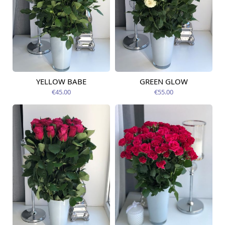
YELLOW BABE
GREEN GLOW
Доступно сегодня
Доступно сегодня
€45.00
€55.00