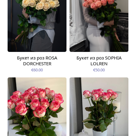
Букет из роз ROSA
Букет из роз SOPHIA
Доступно с
Доступно сегодня
12.08.2026
DORCHESTER
LOLREN
€60.00
€50.00