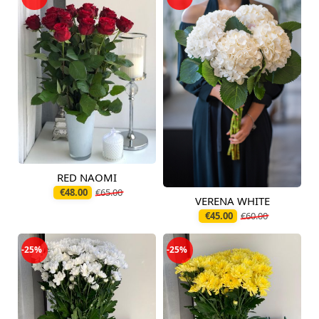
RED NAOMI
Доступно с
12.08.2026
€48.00
€65.00
VERENA WHITE
Доступно сегодня
€45.00
€60.00
-25%
-25%