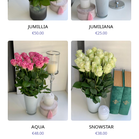
JUMILLIA
JUMILIANA
Доступно сегодня
Доступно сегодня
€50.00
€25.00
AQUA
SNOWSTAR
Доступно сегодня
Доступно сегодня
€48.00
€38.00