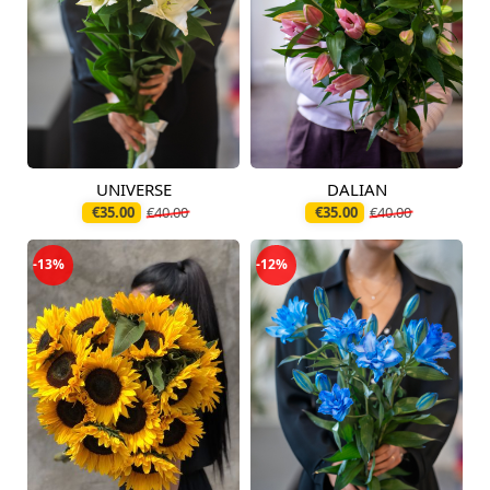
UNIVERSE
DALIAN
Доступно сегодня
Доступно сегодня
€35.00
€40.00
€35.00
€40.00
-13%
-12%