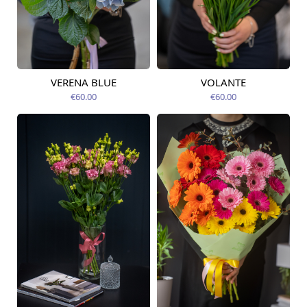
VERENA BLUE
VOLANTE
Доступно сегодня
Доступно сегодня
€60.00
€60.00