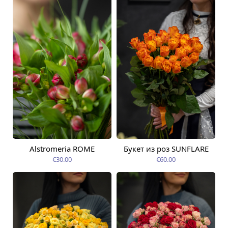
Alstromeria ROME
Букет из роз SUNFLARE
Доступно сегодня
Доступно сегодня
€30.00
€60.00