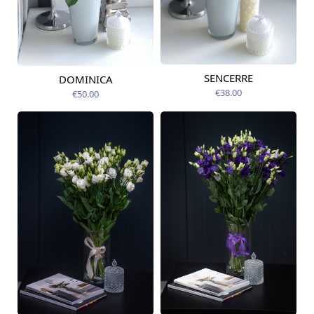
SENCERRE
DOMINICA
Доступно сегодня
Доступно сегодня
€38.00
€50.00