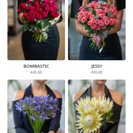
BOMBASTIC
JESSY
Доступно сегодня
Доступно сегодня
€45.00
€45.00