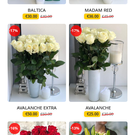
BALTICA
MADAM RED
Доступно сегодня
Доступно сегодня
€30.00
€40.00
€36.00
€45.00
-17%
-17%
AVALANCHE EXTRA
AVALANCHE
Доступно сегодня
Доступно сегодня
€50.00
€60.00
€25.00
€30.00
-16%
-13%