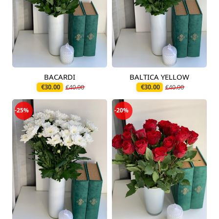
BACARDI
BALTICA YELLOW
Доступно сегодня
Доступно сегодня
€30.00
€40.00
€30.00
€40.00
-25%
-20%