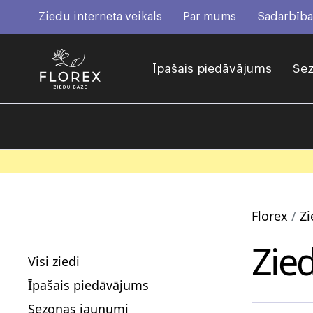
Ziedu interneta veikals
Par mums
Sadarbība
Īpašais piedāvājums
Sez
Florex
Zi
Zie
Visi ziedi
Īpašais piedāvājums
Sezonas jaunumi