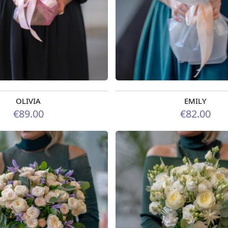
OLIVIA
EMILY
odien
Pieejams šodien
€89.00
€82.00