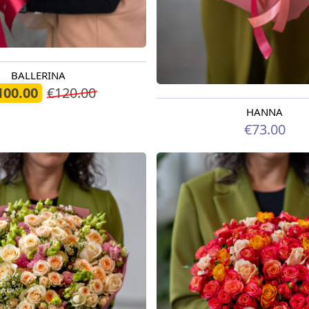
BALLERINA
odien
100.00
€120.00
HANNA
Pieejama no 12.08.2026
€73.00