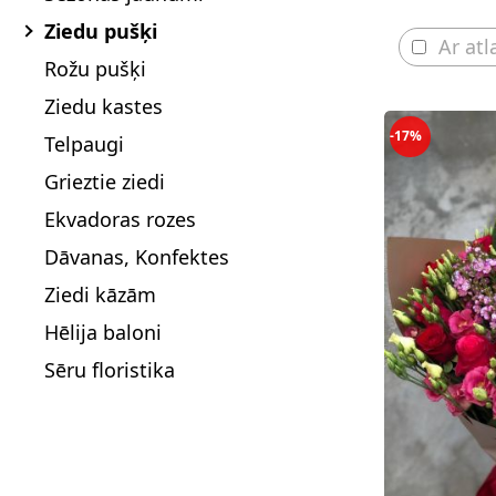
Ziedu pušķi
Ar atl
Rožu pušķi
Ziedu kastes
-17%
Telpaugi
Grieztie ziedi
Ekvadoras rozes
Dāvanas, Konfektes
Ziedi kāzām
Hēlija baloni
Sēru floristika