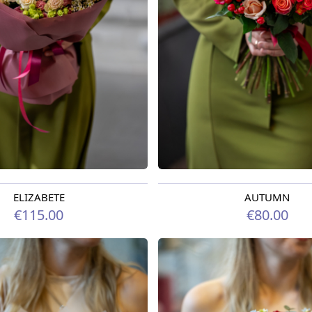
ELIZABETE
AUTUMN
odien
Pieejams šodien
€115.00
€80.00