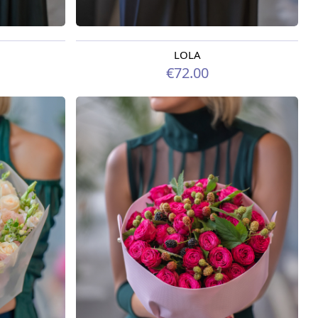
LOLA
Pieejams šodien
€72.00