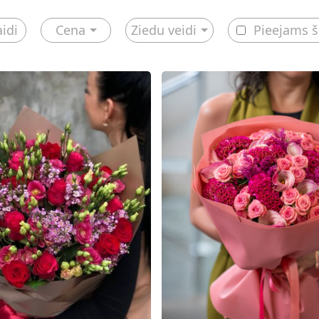
aidi
Cena
Ziedu veidi
Pieejams 