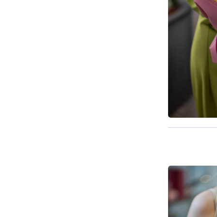
Pieejams š