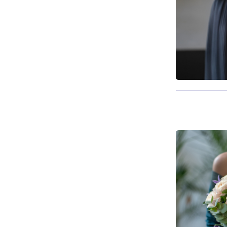
Pieejams š