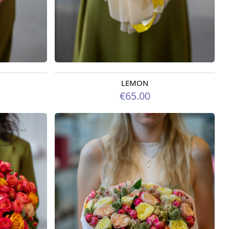
LEMON
Pieejams šodien
€65.00