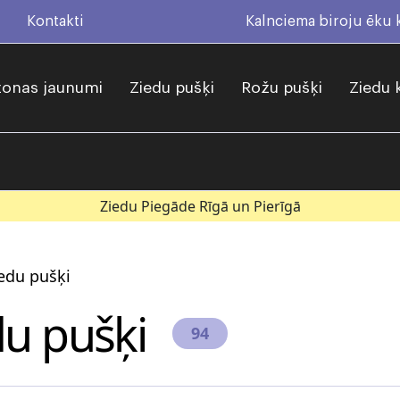
Kontakti
Kalnciema biroju ēku
onas jaunumi
Ziedu pušķi
Rožu pušķi
Ziedu 
Ziedu Piegāde Rīgā un Pierīgā
edu pušķi
du pušķi
94