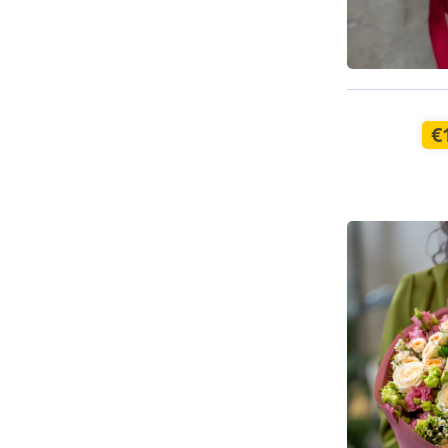
Pieejams š
€