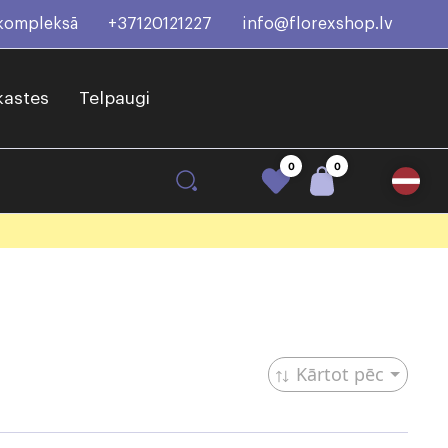
 kompleksā
+37120121227
info@florexshop.lv
kastes
Telpaugi
0
0
Kārtot pēc