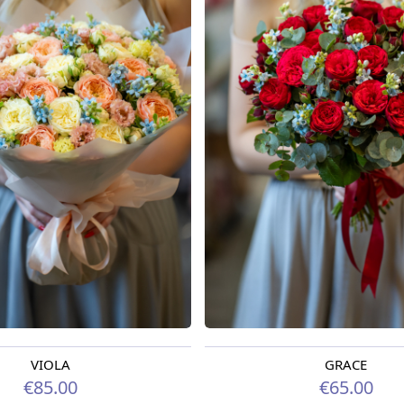
VIOLA
GRACE
o 09.08.2026
Pieejama no 12.08.2026
€85.00
€65.00