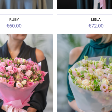
RUBY
LEILA
o 12.08.2026
Pieejams šodien
€60.00
€72.00