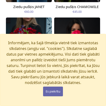
Ziedu pušķis JANET
Ziedu pušķis CHAMOMILE
Pieejama no
Pieejams šodien
12.08.2026
€60.00
€45.00
Informējam, ka šajā tīmekļa vietnē tiek izmantotas
sīkdatnes (angļu val. "cookies"). Sīkdatne saglabā
datus par vietnes apmeklējumu. Visi dati tiek glabāti
anonīmi un palīdz izveidot tieši Jums piemērotu
saturu. Turpinot lietot šo vietni, Jūs piekrītat, ka Jūsu
dati tiek glabāti un izmantoti sīkdatnēs Jūsu ierīcē.
Savu piekrišanu Jūs jebkurā laikā varat atsaukt,
nodzēšot saglabātās sīkdatnes.
Ziedu pušķis MAGIC
Ziedu pušķis PINK PANTHER
Pieejama no
Es piekrītu
Pieejams šodien
12.08.2026
WONDERLAND
€105.00
€280.00