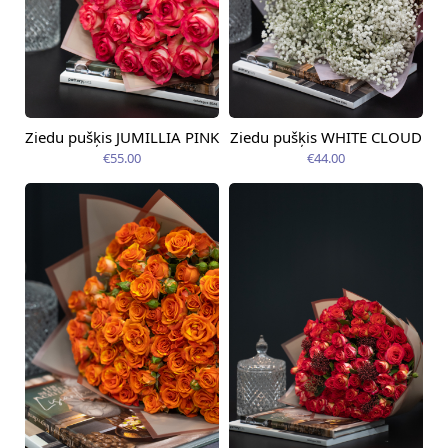
Ziedu pušķis JUMILLIA PINK
Ziedu pušķis WHITE CLOUD
Pieejama no
Pieejams šodien
09.08.2026
€55.00
€44.00