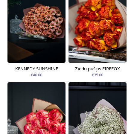
KENNEDY SUNSHINE
Ziedu pušķis FIREFOX
Pieejama no
Pieejama no
09.08.2026
09.08.2026
€40.00
€35.00