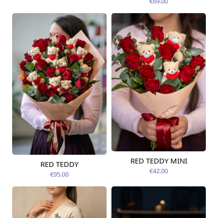
€69.00
RED TEDDY MINI
RED TEDDY
Pieejams šodien
Pieejams šodien
€42.00
€95.00