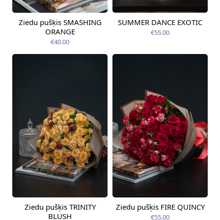
Ziedu pušķis SMASHING
SUMMER DANCE EXOTIC
Pieejama no
Pieejams šodien
09.08.2026
ORANGE
€55.00
€40.00
Ziedu pušķis TRINITY
Ziedu pušķis FIRE QUINCY
Pieejams šodien
Pieejams šodien
BLUSH
€55.00