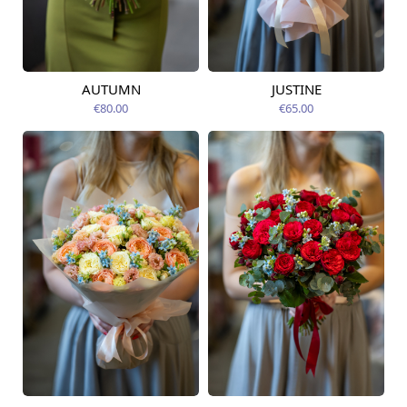
AUTUMN
JUSTINE
Pieejama no
Pieejams šodien
12.08.2026
€80.00
€65.00