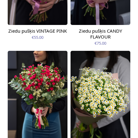
Ziedu pušķis VINTAGE PINK
Ziedu pušķis CANDY
Pieejama no
Pieejama no
12.08.2026
09.08.2026
FLAVOUR
€55.00
€75.00