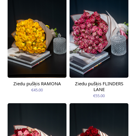
Ziedu pušķis RAMONA
Ziedu pušķis FLINDERS
Pieejams šodien
Pieejams šodien
LANE
€45.00
€55.00