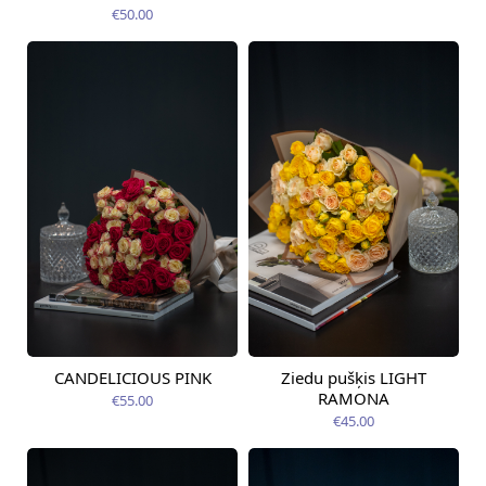
€50.00
CANDELICIOUS PINK
Ziedu pušķis LIGHT
Pieejams šodien
Pieejams šodien
RAMONA
€55.00
€45.00