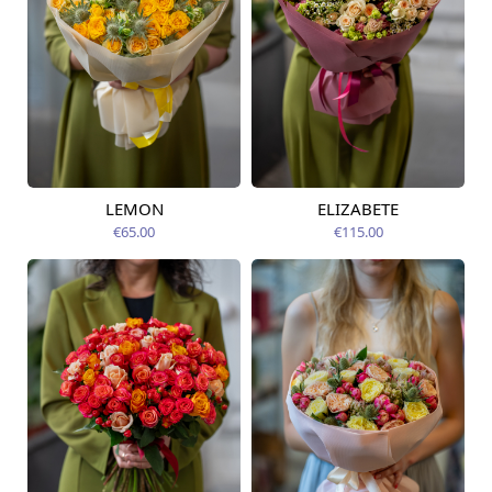
LEMON
ELIZABETE
Pieejams šodien
Pieejams šodien
€65.00
€115.00