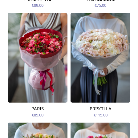
Pieejams šodien
12.08.2026
€89.00
€75.00
PARIS
PRISCILLA
Pieejams šodien
Pieejams šodien
€85.00
€115.00