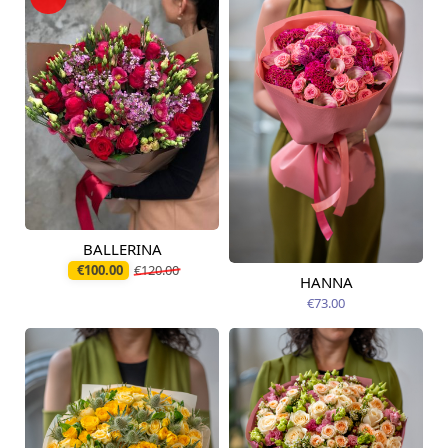
BALLERINA
Pieejams šodien
€100.00
€120.00
HANNA
Pieejama no
12.08.2026
€73.00