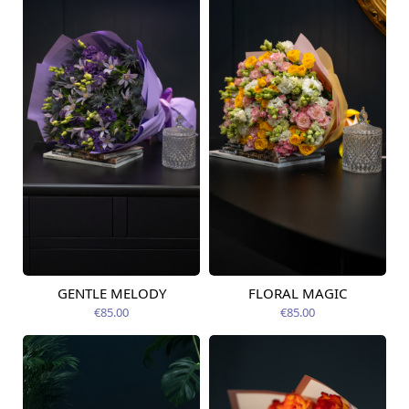
GENTLE MELODY
FLORAL MAGIC
Pieejams šodien
Pieejams šodien
€85.00
€85.00