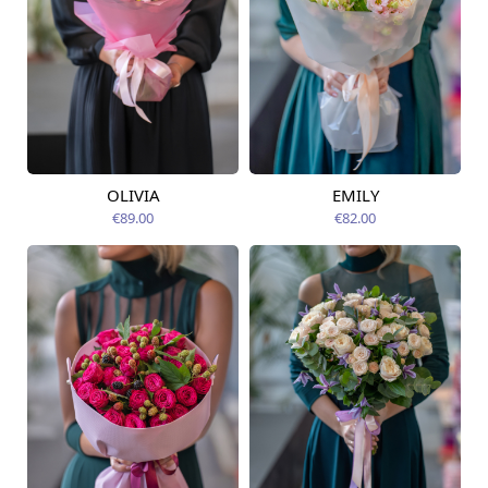
OLIVIA
EMILY
Pieejams šodien
Pieejams šodien
€89.00
€82.00