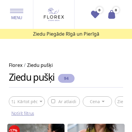
0
0
Ziedu Piegāde Rīgā un Pierīgā
Florex
Ziedu pušķi
Ziedu pušķi
94
Kārtot pēc
Ar atlaidi
Cena
Ziedu v
Notīrīt filtrus
-17%