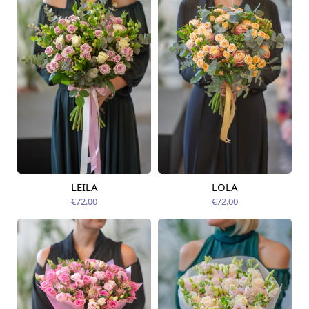
LEILA
LOLA
Pieejams šodien
Pieejams šodien
€72.00
€72.00