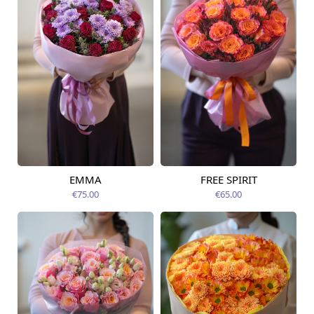
EMMA
FREE SPIRIT
Pieejama no
Pieejams šodien
12.08.2026
€75.00
€65.00