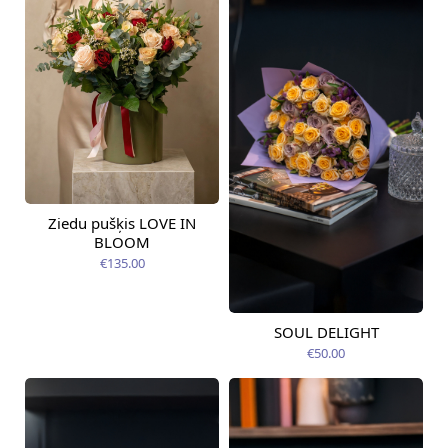
Ziedu pušķis LOVE IN
Pieejams šodien
BLOOM
€135.00
SOUL DELIGHT
Pieejama no
12.08.2026
€50.00