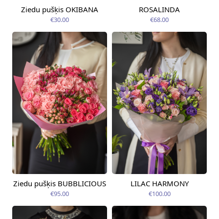
Ziedu pušķis OKIBANA
ROSALINDA
Pieejama no
Pieejams šodien
12.08.2026
€30.00
€68.00
Ziedu pušķis BUBBLICIOUS
LILAC HARMONY
Pieejama no
Pieejams šodien
12.08.2026
€95.00
€100.00