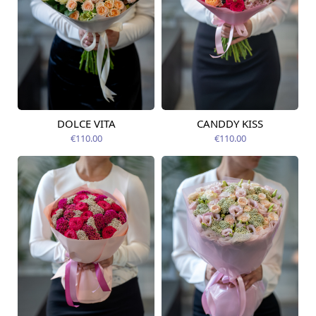
DOLCE VITA
CANDDY KISS
Pieejams šodien
Pieejams šodien
€110.00
€110.00