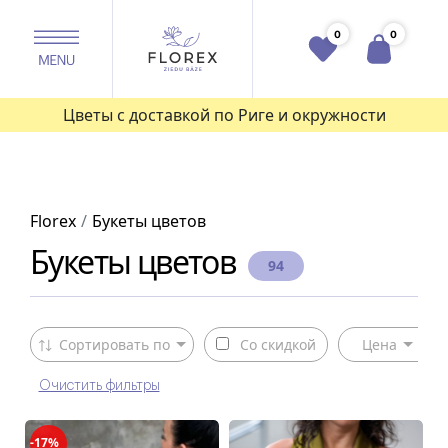
0
0
Цветы с доставкой по Риге и окружности
Florex
Букеты цветов
Букеты цветов
94
Сортировать по
Со скидкой
Цена
Очистить фильтры
-17%