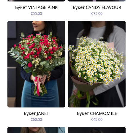
Букет VINTAGE PINK
Букет CANDY FLAVOUR
Доступно с
Доступно с
09.08.2026
09.08.2026
€55.00
€75.00
Букет JANET
Букет CHAMOMILE
Доступно сегодня
Доступно сегодня
€60.00
€45.00