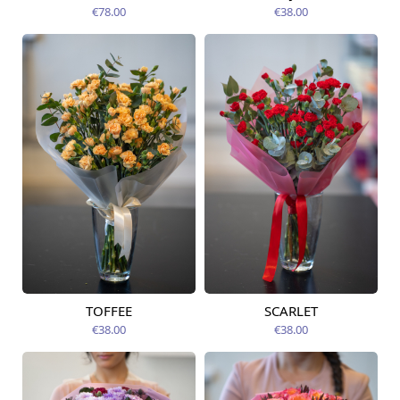
09.08.2026
12.08.2026
€78.00
€38.00
TOFFEE
SCARLET
Доступно сегодня
Доступно сегодня
€38.00
€38.00