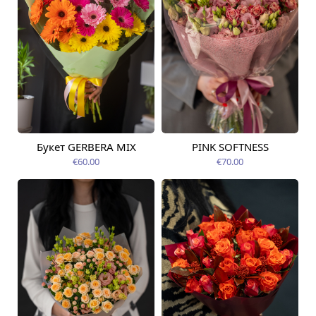
Букет GERBERA MIX
PINK SOFTNESS
Доступно сегодня
Доступно сегодня
€60.00
€70.00