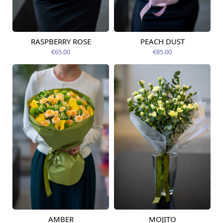
RASPBERRY ROSE
PEACH DUST
Доступно с
Доступно сегодня
09.08.2026
€65.00
€85.00
AMBER
MOJITO
Доступно с
Доступно с