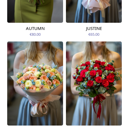
AUTUMN
JUSTINE
Доступно с
Доступно сегодня
09.08.2026
€80.00
€65.00