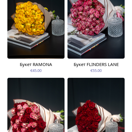
Букет RAMONA
Букет FLINDERS LANE
Доступно сегодня
Доступно сегодня
€45.00
€55.00