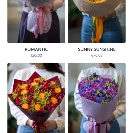
ROMANTIC
SUNNY SUNSHINE
Доступно с
Доступно сегодня
12.08.2026
€95.00
€70.00