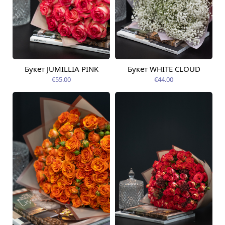
Букет JUMILLIA PINK
Букет WHITE CLOUD
Доступно с
Доступно сегодня
09.08.2026
€55.00
€44.00