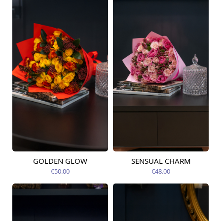
GOLDEN GLOW
SENSUAL CHARM
Доступно сегодня
Доступно сегодня
€50.00
€48.00