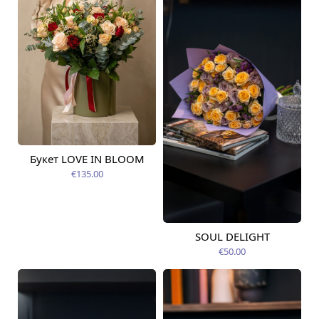
Букет LOVE IN BLOOM
Доступно сегодня
€135.00
SOUL DELIGHT
Доступно сегодня
€50.00